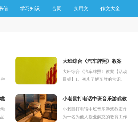
书信
学习知识
合同
实用文
作文大全
大班综合《汽车牌照》教案
大班综合《汽车牌照》教案【活动
一种
目标】1、初步了解车牌的常识。
殊系
2、尝试用加法或减法计算车牌上
关电
的数字，完成车牌制作。3、积极
糕
小老鼠打电话中班音乐游戏教
参与活动，体验活...
案
活动
小老鼠打电话中班音乐游戏教案作
作品
为一名为他人授业解惑的教育工作
之间
者，时常需要编写教案，通过教案
大胆
准备可以更好地根据具体情况对教