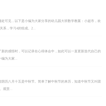
学进程做适当的...
随处可见，以下是小编为大家分享的幼儿园大班数学教案：小超市，欢
，学习4的组成。2...
了新的感悟时，可以记录在心得体会中，如此可以一直更新迭代自己的
为大家...
道阴历八月十五是中秋节。简单了解中秋节的来历，知道中秋节又叫团
观赏...