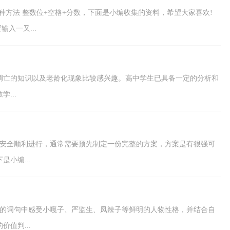
6种方法 整数位+空格+分数，下面是小编收集的资料，希望大家喜欢!
入一又...
凋亡的知识以及老龄化现象比较感兴趣。高中学生已具备一定的分析和
...
作安全顺利进行，通常需要预先制定一份完整的方案，方案是有很强可
小编...
文的词句中感受小嘎子、严监生、凤辣子等鲜明的人物性格，并结合自
值判...