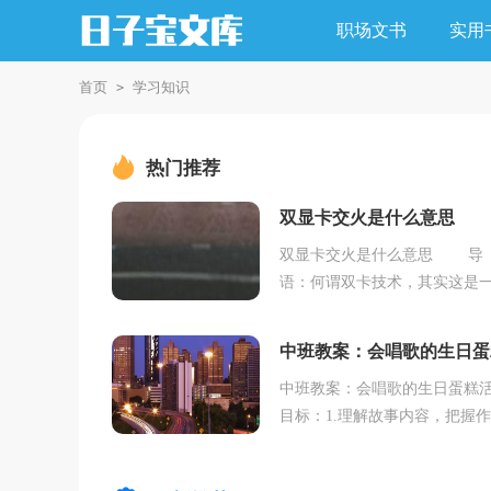
职场文书
实用
首页
学习知识
>
热门推荐
双显卡交火是什么意思
双显卡交火是什么意思 导
语：何谓双卡技术，其实这是
同时搭载两款同类型显卡的特
统。以下是小编精心整理的有
中班教案：会唱歌的生日蛋
脑硬件知识，希望对...
中班教案：会唱歌的生日蛋糕
目标：1.理解故事内容，把握
的神奇情节，感受小熊和朋友
互相关心的情感。2.鼓励幼儿