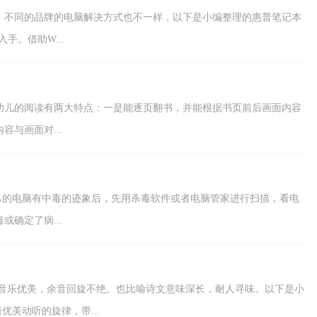
，不同的品牌的电脑解决方式也不一样，以下是小编整理的惠普笔记本
手。借助W...
幼儿的阅读有两大特点：一是能逐页翻书，并能根据书页前后画面内容
与画面对...
电脑有中毒的迹象后，先用杀毒软件或者电脑管家进行扫描，看电
确定了病...
优美，余音回旋不绝。也比喻诗文意味深长，耐人寻味。以下是小
动听的旋律，带...