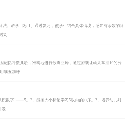
除法。教学目标:1、通过复习，使学生结合具体情境，感知有余数的除
对...
固记忆补数儿歌，准确地进行数珠互译，通过游戏让幼儿掌握10的分
满五加珠...
识数字1——5。2、能按大小标记学习5以内的排序。3、培养幼儿对
...