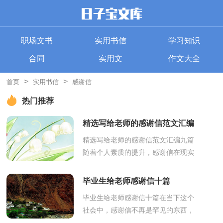
职场文书
实用书信
学习知识
合同
实用文
作文大全
>
>
首页
实用书信
感谢信
热门推荐
精选写给老师的感谢信范文汇编
九篇
精选写给老师的感谢信范文汇编九篇
随着个人素质的提升，感谢信在现实
生活中使用广泛，不同种类的感谢信
使用的场景也会有所不同。写感谢信
毕业生给老师感谢信十篇
可马虎...
毕业生给老师感谢信十篇在当下这个
社会中，感谢信不再是罕见的东西，
我们时常通过写感谢信来表达感恩。