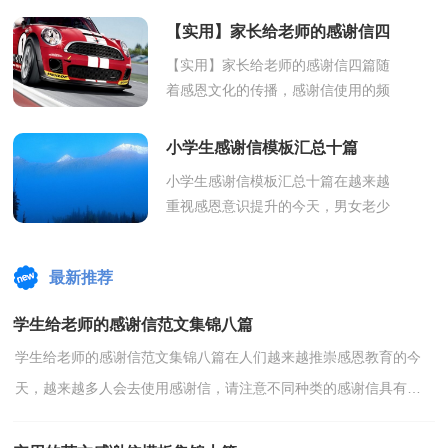
那么我们该怎么去写感谢信呢？以下
【实用】家长给老师的感谢信四
是小编为...
篇
【实用】家长给老师的感谢信四篇随
着感恩文化的传播，感谢信使用的频
率越来越高，在写作上，感谢信具有
一定的要求。还是对感谢信一筹莫展
小学生感谢信模板汇总十篇
吗？下面是...
小学生感谢信模板汇总十篇在越来越
重视感恩意识提升的今天，男女老少
都可能需要用到感谢信，作为对他人
的感谢，感谢信是必不可少的。可能
最新推荐
你现在对...
学生给老师的感谢信范文集锦八篇
学生给老师的感谢信范文集锦八篇在人们越来越推崇感恩教育的今
天，越来越多人会去使用感谢信，请注意不同种类的感谢信具有不
同的用途。千万不能认为感谢信随便应付就可以，以下是...