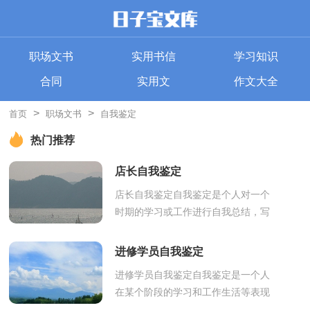
职场文书
实用书信
学习知识
合同
实用文
作文大全
>
>
首页
职场文书
自我鉴定
热门推荐
店长自我鉴定
店长自我鉴定自我鉴定是个人对一个
时期的学习或工作进行自我总结，写
自我鉴定有利于我们工作能力的提
高，因此十分有必须要写一份自我鉴
进修学员自我鉴定
定哦。你...
进修学员自我鉴定自我鉴定是一个人
在某个阶段的学习和工作生活等表现
的一个自我总结，它能够给人努力工