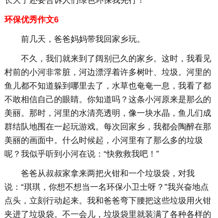
长大了还要告诉人们绿色环保我先行！
环保优秀作文6
前几天，爸爸妈妈带我回家乡玩。
不久，我们就来到了阔别已久的家乡。这时，我看见
村前的小河非常脏，河边漂浮着许多树叶、垃圾。河里的
鱼儿都不知道躲到哪里去了，水草也奄奄一息，我看了都
不敢相信自己的眼睛。你知道吗？这条小河原来是那么的
美丽。那时，河里的水清亮透明，像一块水晶，鱼儿们成
群结队地围在一起玩游戏。每次回家乡，我都会陶醉在那
美丽的画面中。什么时候起，小河里有了那么多的垃圾
呢？我似乎听到小河在说：“快救救我吧！”
爸爸从叔叔家拿来两把火钳和一个垃圾袋，对我
说：“琪琪，你想不想当一名环保小卫士呀？”我兴奋地点
点头，立刻行动起来。我和爸爸弯下腰把这些垃圾用火钳
夹进了垃圾袋。不一会儿，垃圾袋里就装满了各种各样的