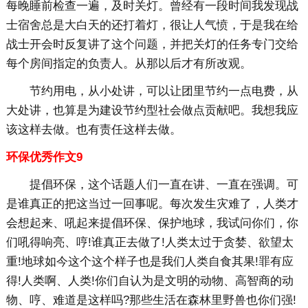
每晚睡前检查一遍，及时关灯。曾经有一段时间我发现战
士宿舍总是大白天的还打着灯，很让人气愤，于是我在给
战士开会时反复讲了这个问题，并把关灯的任务专门交给
每个房间指定的负责人。从那以后才有所改观。
节约用电，从小处讲，可以让团里节约一点电费，从
大处讲，也算是为建设节约型社会做点贡献吧。我想我应
该这样去做。也有责任这样去做。
环保优秀作文9
提倡环保，这个话题人们一直在讲、一直在强调。可
是谁真正的把这当过一回事呢。每次发生灾难了，人类才
会想起来、吼起来提倡环保、保护地球，我试问你们，你
们吼得响亮、哼!谁真正去做了!人类太过于贪婪、欲望太
重!地球如今这个这个样子也是我们人类自食其果!罪有应
得!人类啊、人类!你们自认为是文明的动物、高智商的动
物、哼、难道是这样吗?那些生活在森林里野兽也你们强!