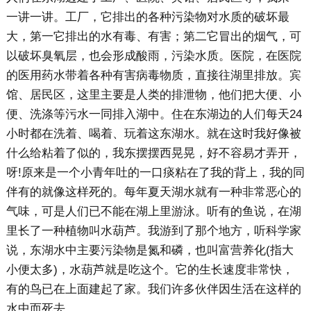
一讲一讲。工厂，它排出的各种污染物对水质的破坏最
大，第一它排出的水有毒、有害；第二它冒出的烟气，可
以破坏臭氧层，也会形成酸雨，污染水质。医院，在医院
的医用药水带着各种有害病毒物质，直接往湖里排放。宾
馆、居民区，这里主要是人类的排泄物，他们把大便、小
便、洗涤等污水一同排入湖中。住在东湖边的人们每天24
小时都在洗着、喝着、玩着这东湖水。就在这时我好像被
什么给粘着了似的，我东摆摆西晃晃，好不容易才弄开，
呀!原来是一个小青年吐的一口痰粘在了我的背上，我的同
伴有的就像这样死的。每年夏天湖水就有一种非常恶心的
气味，可是人们已不能在湖上里游泳。听有的鱼说，在湖
里长了一种植物叫水葫芦。我游到了那个地方，听科学家
说，东湖水中主要污染物是氮和磷，也叫富营养化(指大
小便太多)，水葫芦就是吃这个。它的生长速度非常快，
有的鸟已在上面建起了家。我们许多伙伴因生活在这样的
水中而死去。