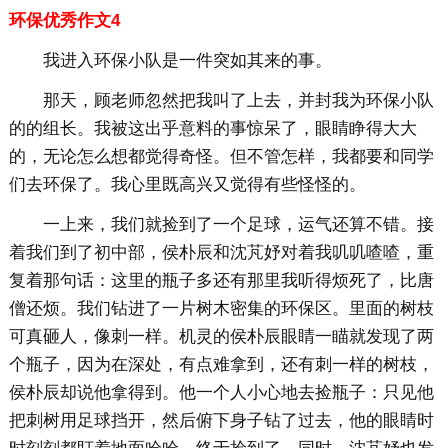
环保优秀作文4
我进入环保小队是一件突如其来的事。
那天，顾老师忽然把我叫了上去，并封我为环保小队
的的组长。我被这出乎意料的事惊呆了，眼睛睁得大大
的，无论怎么想都觉得奇怪。但不管怎样，我都要和同学
们去环保了。我心里既高兴又觉得有些怪怪的。
一上来，我们就捡到了一个足球，运气还算不错。接
着我们到了初中部，侯朴辰和沈芃妤对着我叽叽喳喳，重
复着那句话：这里的瓶子多还有那里我听得烦死了，比唐
僧还烦。我们钻进了一片树木密集的环保区。里面的树枝
可真砸人，像刺一样。机灵的侯朴辰眼睛一瞄就发现了两
个瓶子，因为在深处，有点难拿到，还有刺一样的树枝，
侯朴辰却说他拿得到。他一个人小心地去捡瓶子：只见他
把刺树用足球挡开，然后俯下身子钻了过去，他的眼睛时