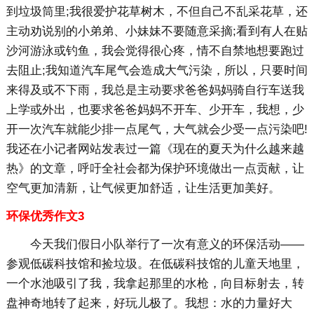
到垃圾筒里;我很爱护花草树木，不但自己不乱采花草，还
主动劝说别的小弟弟、小妹妹不要随意采摘;看到有人在贴
沙河游泳或钓鱼，我会觉得很心疼，情不自禁地想要跑过
去阻止;我知道汽车尾气会造成大气污染，所以，只要时间
来得及或不下雨，我总是主动要求爸爸妈妈骑自行车送我
上学或外出，也要求爸爸妈妈不开车、少开车，我想，少
开一次汽车就能少排一点尾气，大气就会少受一点污染吧!
我还在小记者网站发表过一篇《现在的夏天为什么越来越
热》的文章，呼吁全社会都为保护环境做出一点贡献，让
空气更加清新，让气候更加舒适，让生活更加美好。
环保优秀作文3
今天我们假日小队举行了一次有意义的环保活动——
参观低碳科技馆和捡垃圾。在低碳科技馆的儿童天地里，
一个水池吸引了我，我拿起那里的水枪，向目标射去，转
盘神奇地转了起来，好玩儿极了。我想：水的力量好大