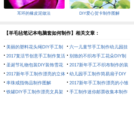
耳环的橡皮泥做法
DIY爱心贺卡制作图解
【羊毛毡笔记本电脑套如何制作】相关文章：
美丽的塑料花头绳DIY手工制
六一儿童节手工制作幼儿园挂
作
2017复活节创意手工制作复活
饰DIY教程
别致的不织布手工花朵DIY制
节彩蛋DIY教程
圣诞节礼物包装DIY装饰雪花
作教程
2017新年手工不织布制作的装
手工制作教程
2017新年手工制作漂亮的立体
饰花DIY教程
幼儿园手工制作简易扇子DIY
花朵装饰挂画DIY教程
串珠戒指饰品制作图解
教程
2017新年手工制作漂亮的小雏
铁罐DIY手工制作漂亮文具架
菊装饰花朵DIY教程
手工制作迷你邮票收集本制作
教程