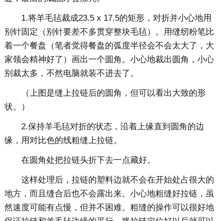
1.将羊毛毡裁成23.5 x 17.5的矩形，对折并小心地用
别针固定（别针要差不多贯穿整块毛毡）。用缝纫粉笔比
着一个餐盘（笔者觉得餐盘的弧度半径会不会太大了，大
家领会精神好了）画出一个圆角。小心地裁出圆角，小心
别裁太多，不然电脑就装不进去了。
（上图是缝上拉链后的圆角，但可以看出大致的形
状。）
2.保持羊毛毡对折的状态，沿着上缘直到圆角的边
缘，用对比色的线粗缝上拉链。
在圆角处把拉链头折下去一点藏好。
这样处理后，拉链的塑料边就不会在开始处占很大的
地方，而且缝合后也不会露出来。小心地粗缝好拉链，虽
然速度可能有点慢，但并不困难。粗缝的操作可以很好地