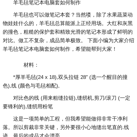
羊毛毡笔记本电脑套如何制作
羊毛毡也可以做笔记本套？当然喽，除了水果蔬菜动
物娃娃什么的，羊毛毡总算能派上正经用场。大红和灰黑
的撞色，粗糙的保护套和精致光滑的笔记本形成了鲜明的
对比。做工不复杂，成品简单极致。 下面小编为大家介绍
羊毛毡笔记本电脑套如何制作，希望能帮到大家！
材料：
*厚羊毛毡(24 x 18),双头拉链 28″ (选一个醒目的撞
色),线 (颜色与毛毡相配),
对比色的线 (用来粗缝拉链),缝纫机,剪刀/滚刀 (一定
要锋利的),缝纫用粉笔
这是一项简单的工程，但我希望能做得非常干净利
落。所以剪裁非常关键，另外要很小心地缝出笔直的.线
迹，最后的成品才会漂亮。