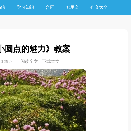
书信
学习知识
合同
实用文
作文大全
小圆点的魅力》教案
阅读全文
下载本文
0:39:56