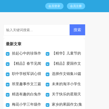
会员登录
会员注册
最新文章
拾起心中的珍珠作
【精华】儿童节的
【精品】春节见闻
【精品】爱国作文
文500字（通用24篇）
作文600字汇总七篇
职中学校军训心得
选择作文锦集10篇
作文400字锦集八篇
600字集合五篇
班里趣事作文三篇
未来的海洋小学生
体会
精选有趣的白兔作
关于快乐的星期天
作文
梅花小学三年级作
家乡的果园作文(集
文4篇
作文15篇