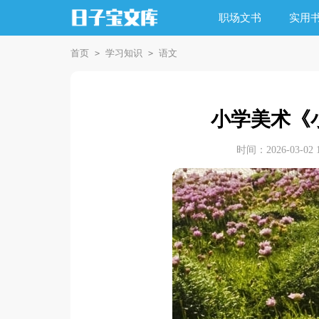
职场文书
实用
首页
学习知识
语文
>
>
小学美术《
时间：2026-03-02 1