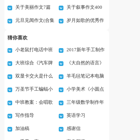
关于美丽作文7篇
关于叙事作文400
文300字
锦15篇)
元旦见闻作文(合集
岁月如歌的优秀作
字汇总10篇
15篇)
文（精选32篇）
猜你喜欢
小老鼠打电话中班
2017新年手工制作
大班综合《汽车牌
《大自然的语言》
音乐游戏教案
火烈鸟装饰DIY教程
双显卡交火是什么
羊毛毡笔记本电脑
照》教案
优质课教案设计
万圣节手工蝙蝠小
小学美术《小圆点
意思
套如何制作
中班教案：会唱歌
三年级数学制作年
装饰的制作教程
的魅力》教案
写作指导
英语学习
的生日蛋糕
历教案
加油稿
感谢信