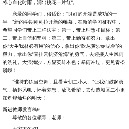
将心血化时雨，润出桃花一片红”。
亲爱的同学们，俗话说：“良好的开端是成功的一
半。”新的学期刚刚拉开新的帷幕，在新的学习征程中，
希望同学们带上三样法宝：第一，带上理想和目标；第
二，带上自信和坚强；第三，带上勤奋和努力。拿出
你“天生我材必有用”的信心，拿出你“吹尽黄沙始见金”的
毅力，拿出你“直挂云帆济沧海”的勇气，去迎接人生风雨
的洗礼。大浪淘沙，方显英雄本色；暴雨冲过，更见青松
巍峨！
“谁持彩练当空舞，且看今朝二小人。”让我们鼓起勇
气，扬起风帆，怀着梦想，放飞希望，去创造城区二小更
加辉煌灿烂的明天！
新进教师发言稿9
尊敬的各位领导，老师：