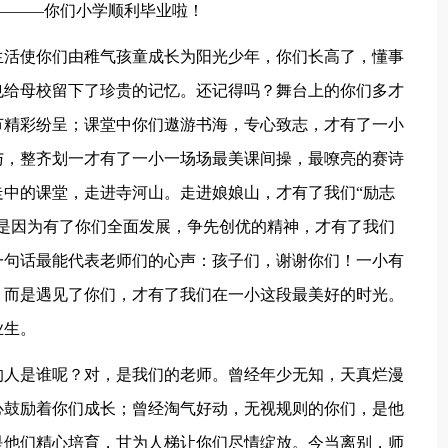
贺———你们小学顺利毕业啦！
生活使你们由稚气孩童成长为阳光少年，你们长高了，懂事
也给母校留下了珍贵的记忆。还记得吗？舞台上的你们多才
节精彩纷呈；课堂中你们遨游书海，专心致志，才有了一小
与，整齐划一才有了一小一场场最美课间操，最嘹亮的赛诗
中的课堂，走进寺河山。走进娘娘山，才有了我们“励志
是因为有了你们全面发展，争先创优的精神，才有了我们
一句话最能代表老师们的心声：孩子们，谢谢你们！一小有
，而是遇见了你们，才有了我们在一小这段最美好的时光。
业生。
的人是谁呢？对，是我们的老师。曾经年少无知，天真烂漫
心鼓励着你们成长；曾经淘气好动，无视规则的你们，是他
是他们精心培育，甘为人梯让你们尽情绽放。今当离别，师