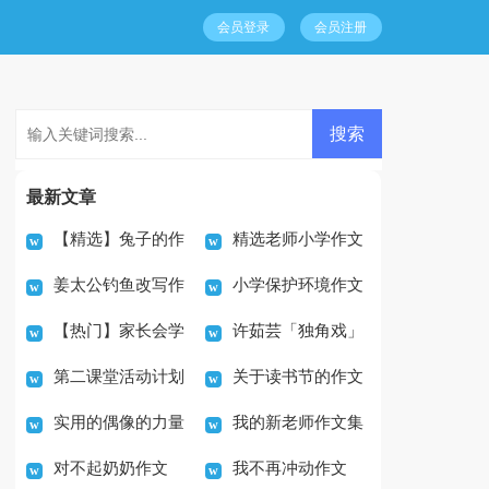
会员登录
会员注册
最新文章
【精选】兔子的作
精选老师小学作文
姜太公钓鱼改写作
小学保护环境作文
文5篇
400字锦集9篇
【热门】家长会学
许茹芸「独角戏」
文三篇
600字五篇
第二课堂活动计划
关于读书节的作文
生发言稿
精彩钢琴谱
实用的偶像的力量
我的新老师作文集
（通用20篇）
9篇
对不起奶奶作文
我不再冲动作文
作文500字3篇
合6篇