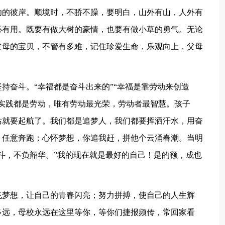
功的彼岸。顺境时，不骄不躁，要明白，山外有山，人外有
必有用。既要有做大树的豪情，也要有做小草的勇气。无论
父母的宝贝，不管有多难，记住珍爱生命，乐观向上，父母
持奋斗。“幸福都是奋斗出来的”“幸福是靠劳动来创造
实践都是劳动，唯有劳动最光荣，劳动者最智慧。孩子
站就要起航了。我们都是追梦人，我们都要挥洒汗水，用奋
，任意奔跑；心怀梦想，你追我赶，拼他个云涌春潮。当明
斗，不负韶华。”我的现在就是最好的自己！是的额，成也
飞梦想，让自己的青春闪亮；努力拼搏，使自己的人生辉
多远，母校永远在这里等你，等你们捷报频传，常回家看