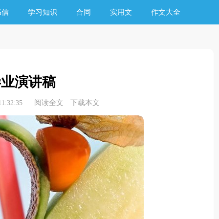
书信
学习知识
合同
实用文
作文大全
毕业演讲稿
阅读全文
下载本文
1:32:35