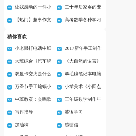
让我感动的一件小
二十年后家乡的变
600字6篇
【热门】趣事作文
高考数学各种学习
事作文六篇
化400字作文
10篇
方法
猜你喜欢
小老鼠打电话中班
2017新年手工制作
大班综合《汽车牌
《大自然的语言》
音乐游戏教案
火烈鸟装饰DIY教程
双显卡交火是什么
羊毛毡笔记本电脑
照》教案
优质课教案设计
万圣节手工蝙蝠小
小学美术《小圆点
意思
套如何制作
中班教案：会唱歌
三年级数学制作年
装饰的制作教程
的魅力》教案
写作指导
英语学习
的生日蛋糕
历教案
加油稿
感谢信