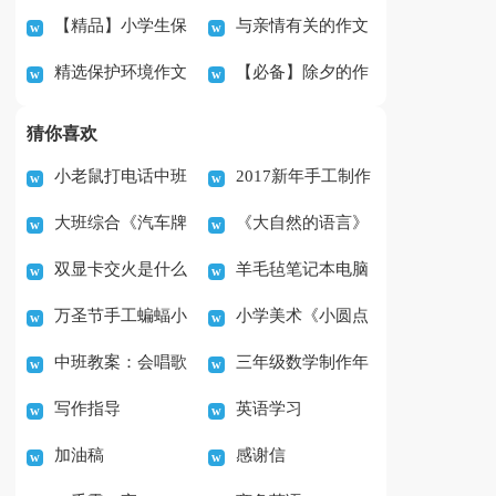
【精品】小学生保
与亲情有关的作文
集15篇
中的作文
精选保护环境作文
【必备】除夕的作
护环境的作文400字4
600字
600字6篇
文400字锦集七篇
篇
猜你喜欢
小老鼠打电话中班
2017新年手工制作
大班综合《汽车牌
《大自然的语言》
音乐游戏教案
火烈鸟装饰DIY教程
双显卡交火是什么
羊毛毡笔记本电脑
照》教案
优质课教案设计
万圣节手工蝙蝠小
小学美术《小圆点
意思
套如何制作
中班教案：会唱歌
三年级数学制作年
装饰的制作教程
的魅力》教案
写作指导
英语学习
的生日蛋糕
历教案
加油稿
感谢信