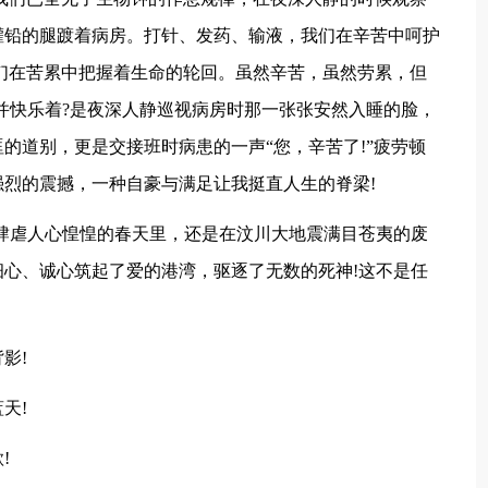
灌铅的腿踱着病房。打针、发药、输液，我们在辛苦中呵护
们在苦累中把握着生命的轮回。虽然辛苦，虽然劳累，但
并快乐着?是夜深人静巡视病房时那一张张安然入睡的脸，
的道别，更是交接班时病患的一声“您，辛苦了!”疲劳顿
烈的震撼，一种自豪与满足让我挺直人生的脊梁!
肆虐人心惶惶的春天里，还是在汶川大地震满目苍夷的废
心、诚心筑起了爱的港湾，驱逐了无数的死神!这不是任
影!
天!
!