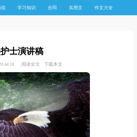
书信
学习知识
合同
实用文
作文大全
美护士演讲稿
阅读全文
下载本文
0:44:18