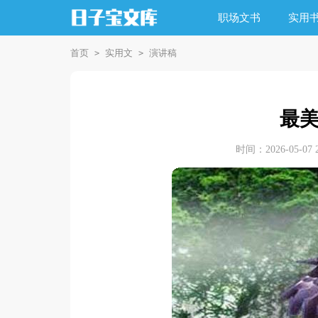
职场文书
实用
首页
实用文
演讲稿
>
>
最
时间：2026-05-07 2