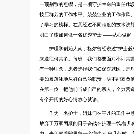
一顶别致的燕帽，是一项守护生命的重任!我
技压群芳的工作水平、兢兢业业的工作作风
了学习的榜样。在我经过不同程度的技术洗礼
明白了该如何做一名优秀护士 ——从心做起
护理学创始人南丁格尔曾经说过“护士必
来送往何其多。每班，我们都要面对不计其
有一种理念，患者选择我们妇保院就医，是
要如履薄冰地尽好自己的职责，决不能辜负
在第一位，把他们当成自己的亲人，全力营
有个开阔的好心情放心就诊。
作为一名护士，姐妹们在平凡的工作中
放弃了万家团聚的日子奋战在护理一线;曾几
中，去守侯着院里每一个病患者;曾几何时，