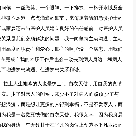
句问候、一丝微笑、一个眼神、一下搀扶、一杯开水以及全
这些微不足道，点点滴滴的细节，来传递着我们急诊护士的
者或家属还未与医护人员建立良好的信任感前，对医护人员
患关系是我们必须解决的问题，我一向坚持主动沟通，主动
利用高度的职责心和爱心，细心的呵护没一个病患。用我们
们在完成自我的本职工作后也会主动去到病人身边，和病人
从而增进护患沟通、促进护患关系和谐。
，拉上人生帷幕的人也是护士“。白衣天使，用自我的真情
安。少了对亲人的问候，却少不了对病人的照顾;少了与
不想浪漫，而是想让更多的人得到幸福，不是不爱家人，而
因为我是一名救死扶伤的白衣天使。我很荣幸，因为我身属
为我的身边，有无数甘于在平凡的岗位上创造不平凡业绩的