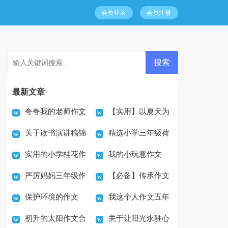
会员登录
会员注册
最新文章
夸夸我的老师作文
【实用】以夏天为
关于读书演讲稿锦
精选小学三年级荷
(集合15篇)
题的作文600字4篇
实用的小学桂花作
我的小玩意作文
集8篇
花作文400字合集十篇
严厉妈妈三年级作
【必备】传承作文
文500字3篇
保护环境的作文
我这个人作文五年
文锦集七篇
500字三篇
初升的太阳作文合
关于让阳光永驻心
200字范文
级范文