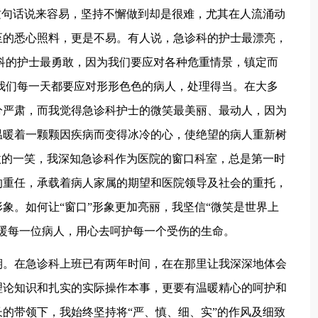
这句话说来容易，坚持不懈做到却是很难，尤其在人流涌动
至的悉心照料，更是不易。有人说，急诊科的护士最漂亮，
科的护士最勇敢，因为我们要应对各种危重情景，镇定而
我们每一天都要应对形形色色的病人，处理得当。在大多
分严肃，而我觉得急诊科护士的微笑最美丽、最动人，因为
温暖着一颗颗因疾病而变得冰冷的心，使绝望的病人重新树
微的一笑，我深知急诊科作为医院的窗口科室，总是第一时
的重任，承载着病人家属的期望和医院领导及社会的重托，
象。如何让“窗口”形象更加亮丽，我坚信“微笑是世界上
暖每一位病人，用心去呵护每一个受伤的生命。
期。在急诊科上班已有两年时间，在在那里让我深深地体会
理论知识和扎实的实际操作本事，更要有温暖精心的呵护和
的带领下，我始终坚持将“严、慎、细、实”的作风及细致