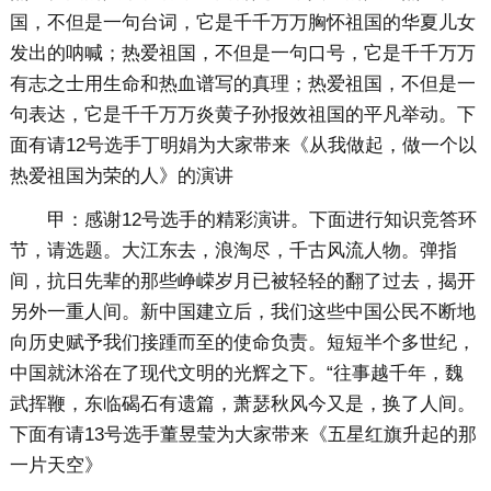
国，不但是一句台词，它是千千万万胸怀祖国的华夏儿女
发出的呐喊；热爱祖国，不但是一句口号，它是千千万万
有志之士用生命和热血谱写的真理；热爱祖国，不但是一
句表达，它是千千万万炎黄子孙报效祖国的平凡举动。下
面有请12号选手丁明娟为大家带来《从我做起，做一个以
热爱祖国为荣的人》的演讲
甲：感谢12号选手的精彩演讲。下面进行知识竞答环
节，请选题。大江东去，浪淘尽，千古风流人物。弹指
间，抗日先辈的那些峥嵘岁月已被轻轻的翻了过去，揭开
另外一重人间。新中国建立后，我们这些中国公民不断地
向历史赋予我们接踵而至的使命负责。短短半个多世纪，
中国就沐浴在了现代文明的光辉之下。“往事越千年，魏
武挥鞭，东临碣石有遗篇，萧瑟秋风今又是，换了人间。
下面有请13号选手董昱莹为大家带来《五星红旗升起的那
一片天空》