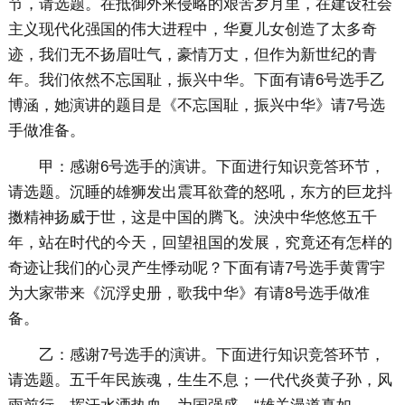
节，请选题。在抵御外来侵略的艰苦岁月里，在建设社会
主义现代化强国的伟大进程中，华夏儿女创造了太多奇
迹，我们无不扬眉吐气，豪情万丈，但作为新世纪的青
年。我们依然不忘国耻，振兴中华。下面有请6号选手乙
博涵，她演讲的题目是《不忘国耻，振兴中华》请7号选
手做准备。
甲：感谢6号选手的演讲。下面进行知识竞答环节，
请选题。沉睡的雄狮发出震耳欲聋的怒吼，东方的巨龙抖
擞精神扬威于世，这是中国的腾飞。泱泱中华悠悠五千
年，站在时代的今天，回望祖国的发展，究竟还有怎样的
奇迹让我们的心灵产生悸动呢？下面有请7号选手黄霄宇
为大家带来《沉浮史册，歌我中华》有请8号选手做准
备。
乙：感谢7号选手的演讲。下面进行知识竞答环节，
请选题。五千年民族魂，生生不息；一代代炎黄子孙，风