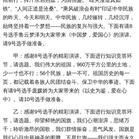
雨前行，挥汗水洒热血，为国强盛。“雄关漫道真如
铁”、“人间正道是沧桑”、“乘风破浪会有时”印证中华民族
的昨天、今天和明天。中华民族，几经辗转，几经沉浮，
始终坚持着一个梦想——民族的复兴与强大。下面有请8
号选手鲁云梦泽为大家带来《中国梦，爱国心》的演讲。
请9号选手做准备。
甲：感谢8号选手的精彩演讲。下面进行知识竞答环
节，请选题。我们伟大的祖国，960万平方公里的土地，
少一寸也不行；56个民族，缺一不可。祖国历史的每一
页，都记载着各族人民团结奋斗、保卫中华的事迹。下面
有请9号选手庞媛娇为大家带来的《以史为鉴，爱在心
中》。请10号选手做准备。
乙：感谢9号选手的精彩演讲。下面进行知识竞答环
节，请选题。仰望鲜艳的国旗，我们心潮澎湃，思绪万
千；聆听激昂的国歌，我们群情振奋，意气风发。国旗是
我们心目中最神圣的图腾，五星红旗——我们强大而永久