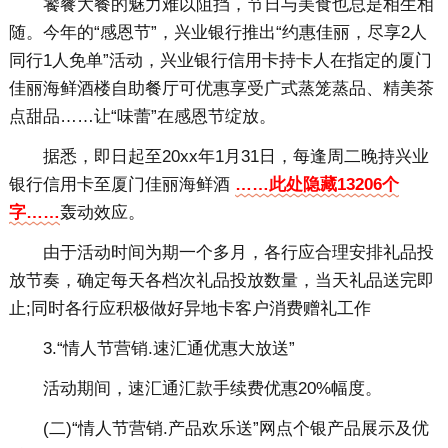
饕餮大餐的魅力难以阻挡，节日与美食也总是相生相
随。今年的“感恩节”，兴业银行推出“约惠佳丽，尽享2人
同行1人免单”活动，兴业银行信用卡持卡人在指定的厦门
佳丽海鲜酒楼自助餐厅可优惠享受广式蒸笼蒸品、精美茶
点甜品……让“味蕾”在感恩节绽放。
据悉，即日起至20xx年1月31日，每逢周二晚持兴业
银行信用卡至厦门佳丽海鲜酒
……此处隐藏13206个
字……
轰动效应。
由于活动时间为期一个多月，各行应合理安排礼品投
放节奏，确定每天各档次礼品投放数量，当天礼品送完即
止;同时各行应积极做好异地卡客户消费赠礼工作
3.“情人节营销.速汇通优惠大放送”
活动期间，速汇通汇款手续费优惠20%幅度。
(二)“情人节营销.产品欢乐送”网点个银产品展示及优