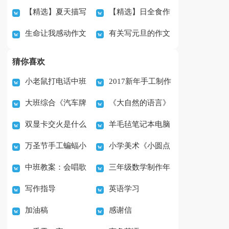
【精选】夏天描写
【精选】日全食作
文4篇
作文
生命让我感动作文
有关写元旦的作文
夏天的作文600字合集
文600字4篇
400字锦集5篇
700字锦集六篇
5篇
猜你喜欢
小老鼠打电话中班
2017新年手工制作
大班综合《汽车牌
《大自然的语言》
音乐游戏教案
火烈鸟装饰DIY教程
双显卡交火是什么
羊毛毡笔记本电脑
照》教案
优质课教案设计
万圣节手工蝙蝠小
小学美术《小圆点
意思
套如何制作
中班教案：会唱歌
三年级数学制作年
装饰的制作教程
的魅力》教案
写作指导
英语学习
的生日蛋糕
历教案
加油稿
感谢信