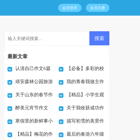
会员登录
会员注册
最新文章
认清自己作文6篇
【必备】多彩的校
靖安森林公园旅游
我的青春我做主作
园生活作文300字4篇
关于山东的春节作
【精品】小学生观
作文
文(通用15篇)
醉美元宵节作文
关于我收获成功作
文8篇
察作文400字锦集六篇
寒假里的新鲜事小
描写初雪的美景作
文六篇
【精品】梅花的作
最后的春游六年级
学作文550字
文