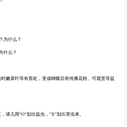
？
？为什么？
为什么？
虫时嫩菜叶等有害处，变成蝴蝶后有传播花粉、可观赏等益
请儿用“O”划出益虫，“X”划出害虫来。