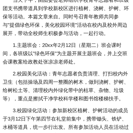
当天下午，由团委会老师组织学校青年志愿者和班级
团支书携带道具到学校新校区进行植树、浇树、护树、环
保等活动。本篇文章来自。同时号召青年教师共同参
与"提倡绿色环保，美化校园环境"活动在校内及校外周边
展开，带动全校师生积极参与活动，一起行动。
1.主题班会：20xx年2月12日（星期二）班会课时
间，各班级以"绿色环保"为主题开展主题班会，并上交班
会课教案给政教处张凉凉老师处。
2.校园美化活动：青年志愿者负责清理、打扫校内外
卫生（包括操场及四周一整圈的树木，做到浇树、护树、
给树松土等、清理校内外绿化带中的枯草、杂物、垃圾
等），重点是擦拭干净学校科学楼和图书馆楼梯扶手。
3.校园绿化活动：参加新校区植树、护树活动的成员
于3月12日下午第四节在礼堂前集中，携带锄头、铁铲、
水桶等道具，统一步行出发。所有参加活动人员在活动过