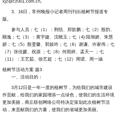
xjz@cz001.com.cn。
3、16日，常州晚报小记者周刊刊出植树节报道专
版。
参与人员：七（1）：荆恬、郑歆鹏；七（2）殷韵、
顾逸；七（3）：黄宇婕、沈晓玉；七（4):陆旭娇、朱慧
妍；七（5）殷雯馨、郭娱吟；七（6）谢谦、许家伟；七
（7）张佳媛、祝源 ；七（8）何雨婷、孟天一 ；七
（11）：王艺茹、徐艺超 ；七（12）周珺、周一涵
植树节活动方案 篇3
一、活动目的：
3月12日是一年一度的植树节，为给我们的城市建设
作贡献，给我们的家园增添一点绿色，使我们的生活环境
更加美丽，商丘联创网络公司特决定策划此次植树节活
动，来贡献我们的力量，使我们的省城更加美丽。